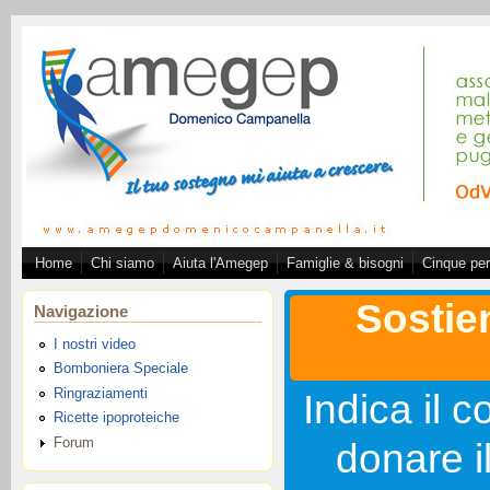
Salta al contenuto principale
Home
Chi siamo
Aiuta l'Amegep
Famiglie & bisogni
Cinque per
Associazione A.ME.GE.
Sostie
Navigazione
I nostri video
Bomboniera Speciale
Ringraziamenti
Indica il c
Ricette ipoproteiche
Forum
donare i