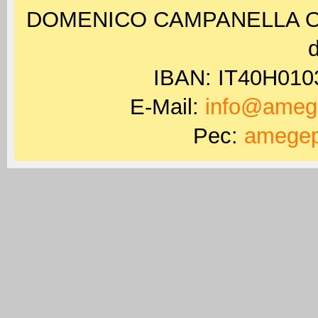
DOMENICO CAMPANELLA ODV 
d
IBAN: IT40H01
E-Mail:
info@amege
Pec:
amegep