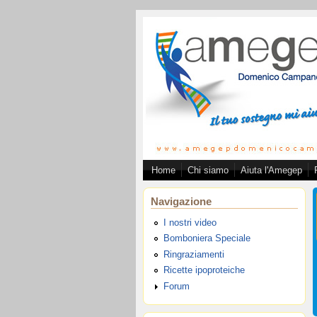
Salta al contenuto principale
Home
Chi siamo
Aiuta l'Amegep
Associazion
Navigazione
I nostri video
Bomboniera Speciale
Ringraziamenti
Ricette ipoproteiche
Forum