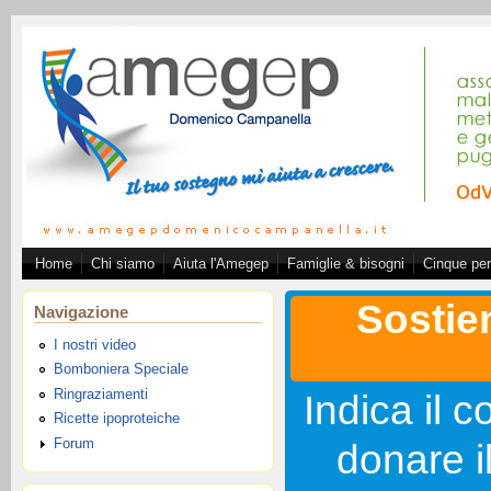
Salta al contenuto principale
Home
Chi siamo
Aiuta l'Amegep
Famiglie & bisogni
Cinque per
Associazione A.ME.GE.
Sostie
Navigazione
I nostri video
Bomboniera Speciale
Ringraziamenti
Indica il c
Ricette ipoproteiche
Forum
donare i