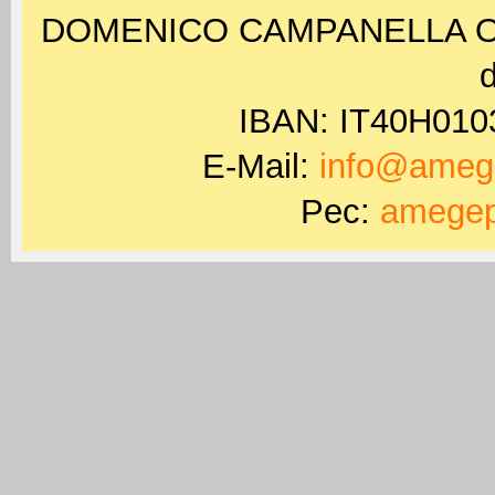
DOMENICO CAMPANELLA ODV 
d
IBAN: IT40H01
E-Mail:
info@amege
Pec:
amegep