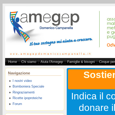
Salta al contenuto principale
Home
Chi siamo
Aiuta l'Amegep
Famiglie & bisogni
Cinque per
Associazione A.ME.GE.
Sostie
Navigazione
I nostri video
Bomboniera Speciale
Ringraziamenti
Indica il c
Ricette ipoproteiche
Forum
donare i