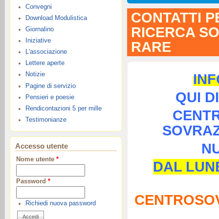
Convegni
CONTATTI P
Download Modulistica
RICERCA SO
Giornalino
Iniziative
RARE
L'associazione
Lettere aperte
Notizie
IN
Pagine di servizio
QUI D
Pensieri e poesie
Rendicontazioni 5 per mille
CENTR
Testimonianze
SOVRAZ
N
Accesso utente
Nome utente
*
DAL LUNE
Password
*
CENTROSOV
Richiedi nuova password