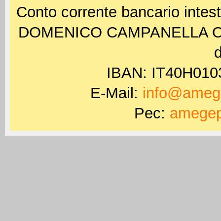
Conto corrente bancario int
DOMENICO CAMPANELLA ODV 
d
IBAN: IT40H01
E-Mail:
info@amege
Pec:
amegep