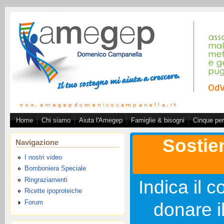
Salta al contenuto principale
Home
Chi siamo
Aiuta l'Amegep
Famiglie & bisogni
Cinque per
Associazione A.ME.GE.
Sostie
Navigazione
I nostri video
Bomboniera Speciale
Ringraziamenti
Indica il c
Ricette ipoproteiche
Forum
donare i