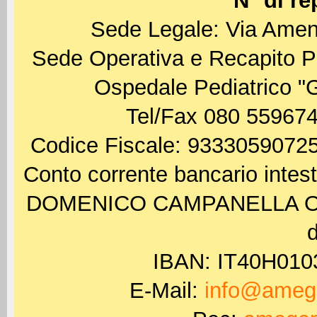
N° di re
Sede Legale: Via Amen
Sede Operativa e Recapito P
Ospedale Pediatrico "
Tel/Fax 080 559674
Codice Fiscale: 93330590725
Conto corrente bancario int
DOMENICO CAMPANELLA ODV 
d
IBAN: IT40H01
E-Mail:
info@amege