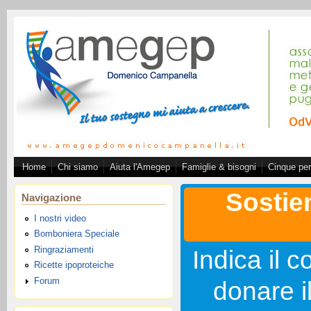
Salta al contenuto principale
Home
Chi siamo
Aiuta l'Amegep
Famiglie & bisogni
Cinque per
Associazione A.ME.GE.
Sostie
Navigazione
I nostri video
Bomboniera Speciale
Ringraziamenti
Indica il c
Ricette ipoproteiche
Forum
donare i