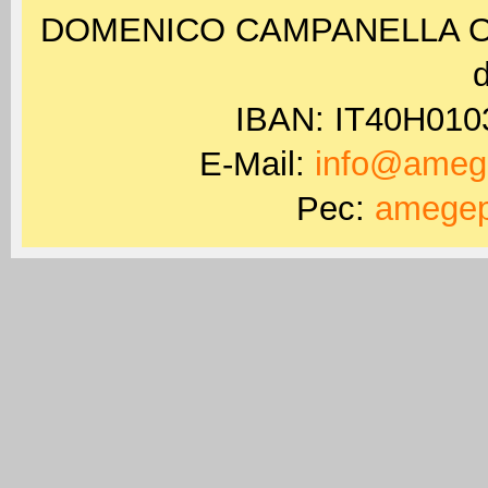
DOMENICO CAMPANELLA ODV 
d
IBAN: IT40H01
E-Mail:
info@amege
Pec:
amegep