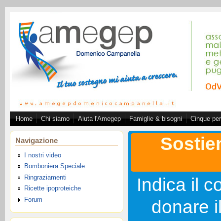
Salta al contenuto principale
Home
Chi siamo
Aiuta l'Amegep
Famiglie & bisogni
Cinque per
Associazione A.ME.GE.
Sostie
Navigazione
I nostri video
Bomboniera Speciale
Ringraziamenti
Indica il c
Ricette ipoproteiche
Forum
donare i