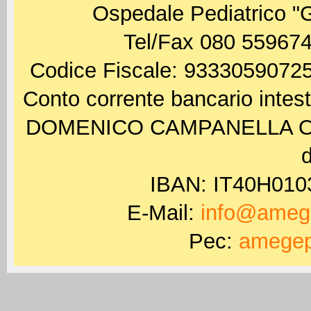
Ospedale Pediatrico "
Tel/Fax 080 559674
Codice Fiscale: 93330590725
Conto corrente bancario int
DOMENICO CAMPANELLA ODV 
d
IBAN: IT40H01
E-Mail:
info@amege
Pec:
amegep