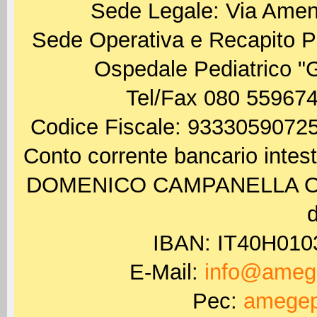
Sede Legale: Via Amen
Sede Operativa e Recapito P
Ospedale Pediatrico "
Tel/Fax 080 559674
Codice Fiscale: 93330590725
Conto corrente bancario int
DOMENICO CAMPANELLA ODV 
d
IBAN: IT40H01
E-Mail:
info@amege
Pec:
amegep