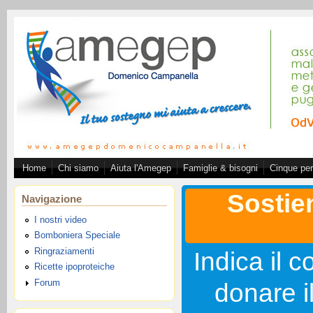
Salta al contenuto principale
Home
Chi siamo
Aiuta l'Amegep
Famiglie & bisogni
Cinque per
Associazione A.ME.GE.
Sostie
Navigazione
I nostri video
Bomboniera Speciale
Ringraziamenti
Indica il c
Ricette ipoproteiche
Forum
donare i